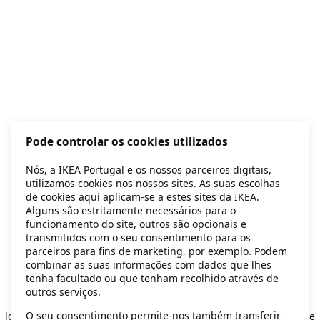
Pode controlar os cookies utilizados
Nós, a IKEA Portugal e os nossos parceiros digitais,
utilizamos cookies nos nossos sites. As suas escolhas
de cookies aqui aplicam-se a estes sites da IKEA.
Alguns são estritamente necessários para o
funcionamento do site, outros são opcionais e
transmitidos com o seu consentimento para os
parceiros para fins de marketing, por exemplo. Podem
combinar as suas informações com dados que lhes
tenha facultado ou que tenham recolhido através de
outros serviços.
Application error: a client-side exception has occurred
while
O seu consentimento permite-nos também transferir
loading
secondhand.ikea.com
(see the browser console for more