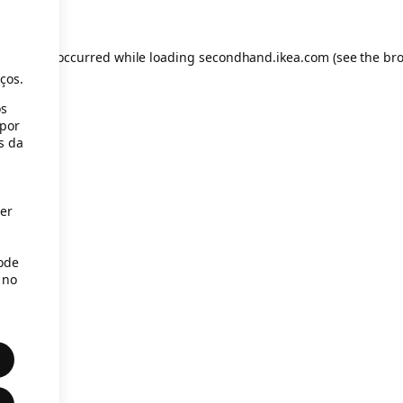
s
eption has occurred
while loading
secondhand.ikea.com
(see the br
ços.
os
(por
s da
er
Pode
 no