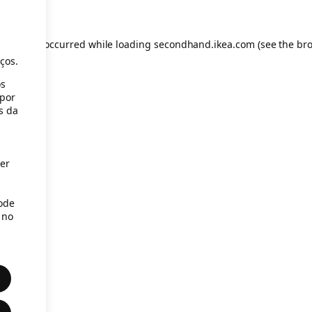
s
eption has occurred
while loading
secondhand.ikea.com
(see the br
ços.
os
(por
s da
er
Pode
 no