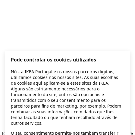
Pode controlar os cookies utilizados
Nós, a IKEA Portugal e os nossos parceiros digitais,
utilizamos cookies nos nossos sites. As suas escolhas
de cookies aqui aplicam-se a estes sites da IKEA.
Alguns são estritamente necessários para o
funcionamento do site, outros são opcionais e
transmitidos com o seu consentimento para os
parceiros para fins de marketing, por exemplo. Podem
combinar as suas informações com dados que lhes
tenha facultado ou que tenham recolhido através de
outros serviços.
Application error: a client-side exception has occurred
while
O seu consentimento permite-nos também transferir
loading
secondhand.ikea.com
(see the browser console for more