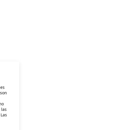
ies
 son
mo
 las
 Las