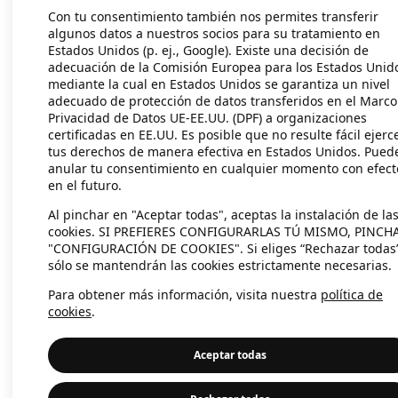
Con tu consentimiento también nos permites transferir
algunos datos a nuestros socios para su tratamiento en
Estados Unidos (p. ej., Google). Existe una decisión de
Application error: a client-side exc
adecuación de la Comisión Europea para los Estados Unid
mediante la cual en Estados Unidos se garantiza un nivel
adecuado de protección de datos transferidos en el Marco
Privacidad de Datos UE-EE.UU. (DPF) a organizaciones
certificadas en EE.UU. Es posible que no resulte fácil ejerc
tus derechos de manera efectiva en Estados Unidos. Pued
anular tu consentimiento en cualquier momento con efect
en el futuro.
Al pinchar en "Aceptar todas", aceptas la instalación de la
cookies. SI PREFIERES CONFIGURARLAS TÚ MISMO, PINCH
"CONFIGURACIÓN DE COOKIES". Si eliges “Rechazar todas
sólo se mantendrán las cookies estrictamente necesarias.
Para obtener más información, visita nuestra
política de
cookies
.
Aceptar todas