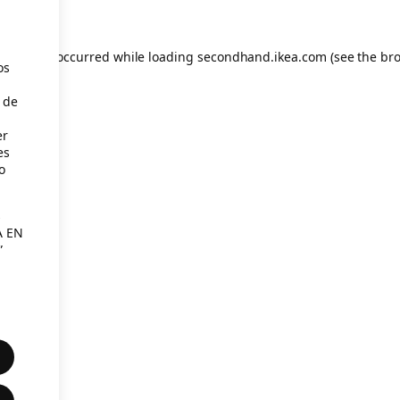
eption has occurred
while loading
secondhand.ikea.com
(see the br
os
 de
er
es
o
s
A EN
”