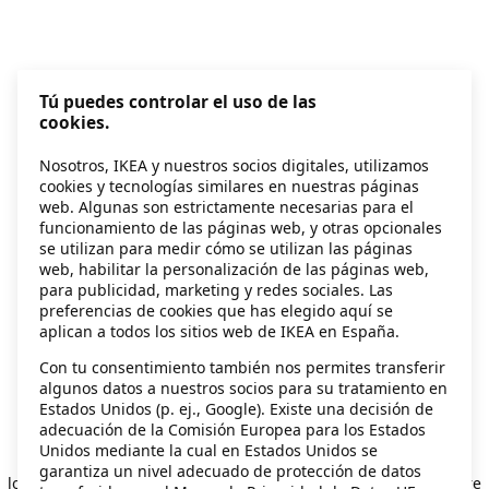
Tú puedes controlar el uso de las
cookies.
Nosotros, IKEA y nuestros socios digitales, utilizamos
cookies y tecnologías similares en nuestras páginas
web. Algunas son estrictamente necesarias para el
funcionamiento de las páginas web, y otras opcionales
se utilizan para medir cómo se utilizan las páginas
web, habilitar la personalización de las páginas web,
para publicidad, marketing y redes sociales. Las
preferencias de cookies que has elegido aquí se
aplican a todos los sitios web de IKEA en España.
Con tu consentimiento también nos permites transferir
algunos datos a nuestros socios para su tratamiento en
Estados Unidos (p. ej., Google). Existe una decisión de
adecuación de la Comisión Europea para los Estados
Unidos mediante la cual en Estados Unidos se
Application error: a client-side exception has occurred
while
garantiza un nivel adecuado de protección de datos
loading
secondhand.ikea.com
(see the browser console for more