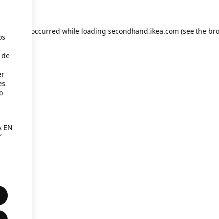
eption has occurred
while loading
secondhand.ikea.com
(see the br
os
 de
er
es
o
s
A EN
”