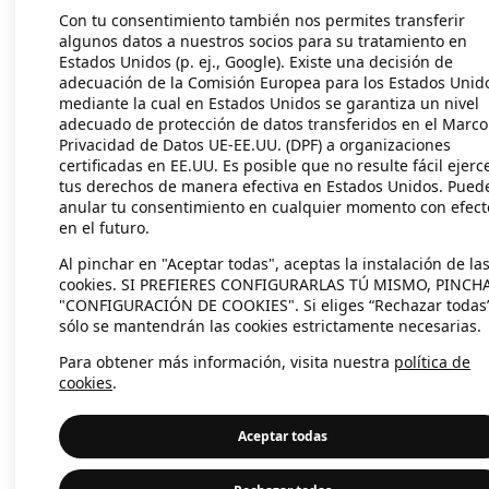
Con tu consentimiento también nos permites transferir
algunos datos a nuestros socios para su tratamiento en
Estados Unidos (p. ej., Google). Existe una decisión de
Application error: a client-side exc
adecuación de la Comisión Europea para los Estados Unid
mediante la cual en Estados Unidos se garantiza un nivel
adecuado de protección de datos transferidos en el Marco
Privacidad de Datos UE-EE.UU. (DPF) a organizaciones
certificadas en EE.UU. Es posible que no resulte fácil ejerc
tus derechos de manera efectiva en Estados Unidos. Pued
anular tu consentimiento en cualquier momento con efect
en el futuro.
Al pinchar en "Aceptar todas", aceptas la instalación de la
cookies. SI PREFIERES CONFIGURARLAS TÚ MISMO, PINCH
"CONFIGURACIÓN DE COOKIES". Si eliges “Rechazar todas
sólo se mantendrán las cookies estrictamente necesarias.
Para obtener más información, visita nuestra
política de
cookies
.
Aceptar todas