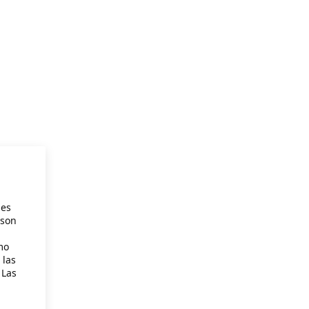
ies
 son
mo
 las
 Las