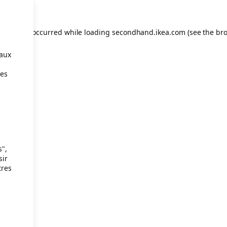
eption has occurred
while loading
secondhand.ikea.com
(see the br
taux
ies
s",
sir
tres