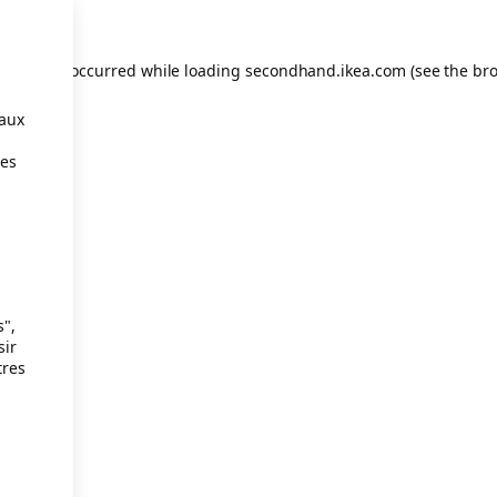
eption has occurred
while loading
secondhand.ikea.com
(see the br
taux
ies
s",
sir
tres