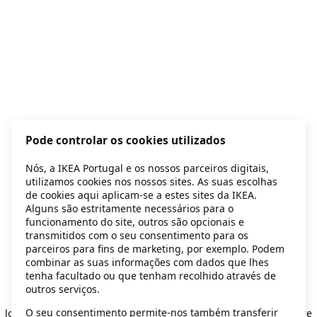
Pode controlar os cookies utilizados
Nós, a IKEA Portugal e os nossos parceiros digitais,
utilizamos cookies nos nossos sites. As suas escolhas
de cookies aqui aplicam-se a estes sites da IKEA.
Alguns são estritamente necessários para o
funcionamento do site, outros são opcionais e
transmitidos com o seu consentimento para os
parceiros para fins de marketing, por exemplo. Podem
combinar as suas informações com dados que lhes
tenha facultado ou que tenham recolhido através de
outros serviços.
Application error: a client-side exception has occurred
while
O seu consentimento permite-nos também transferir
loading
secondhand.ikea.com
(see the browser console for more