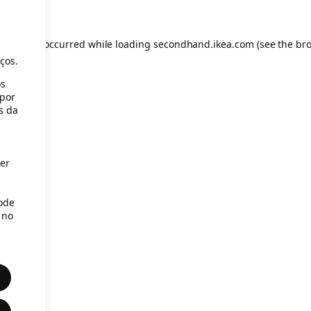
s
eption has occurred
while loading
secondhand.ikea.com
(see the br
ços.
os
(por
s da
er
Pode
 no