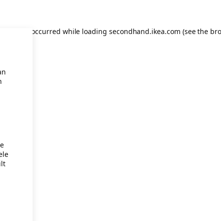
eption has occurred
while loading
secondhand.ikea.com
(see the br
an
n
je
ele
lt