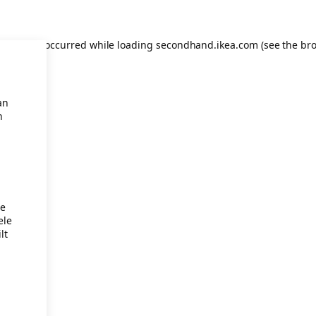
eption has occurred
while loading
secondhand.ikea.com
(see the br
an
n
je
ele
lt