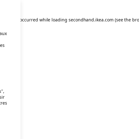
eption has occurred
while loading
secondhand.ikea.com
(see the br
taux
ies
s",
sir
tres