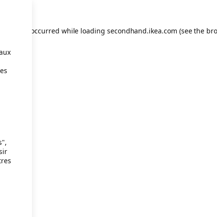
eption has occurred
while loading
secondhand.ikea.com
(see the br
taux
ies
s",
sir
tres