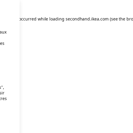
eption has occurred
while loading
secondhand.ikea.com
(see the br
taux
ies
s",
sir
tres