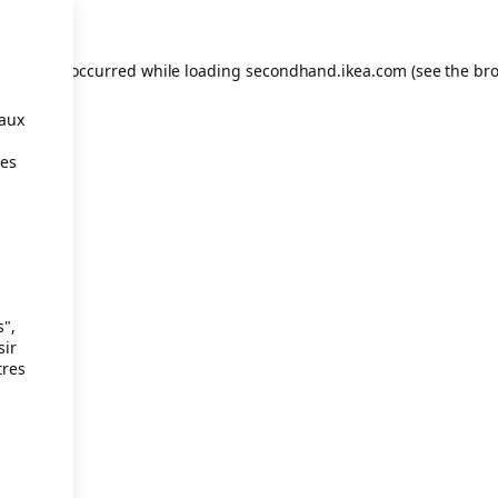
eption has occurred
while loading
secondhand.ikea.com
(see the br
taux
ies
s",
sir
tres