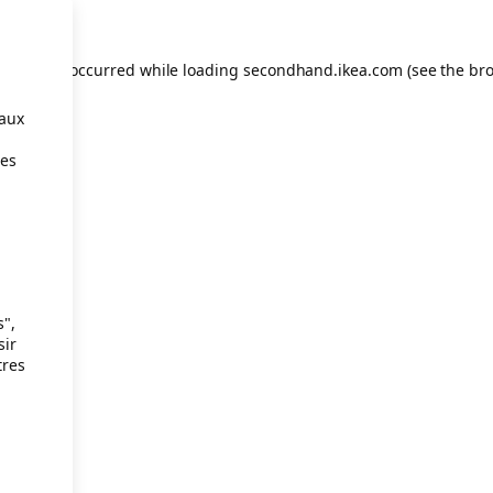
eption has occurred
while loading
secondhand.ikea.com
(see the br
taux
ies
s",
sir
tres