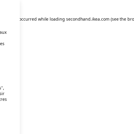
eption has occurred
while loading
secondhand.ikea.com
(see the br
taux
ies
s",
sir
tres