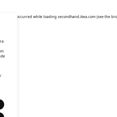
eption has occurred
while loading
secondhand.ikea.com
(see the br
åra
om
nde
v