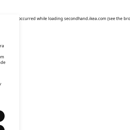
eption has occurred
while loading
secondhand.ikea.com
(see the br
åra
om
nde
v