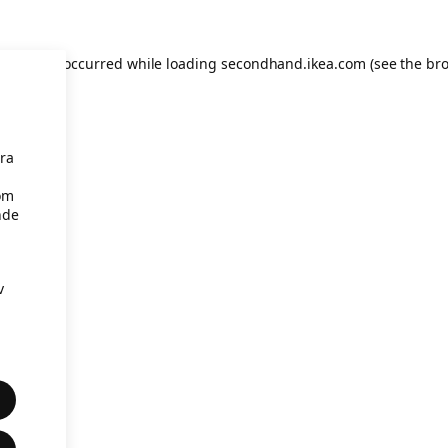
eption has occurred
while loading
secondhand.ikea.com
(see the br
åra
om
nde
v