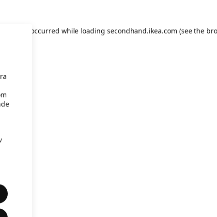
eption has occurred
while loading
secondhand.ikea.com
(see the br
åra
om
nde
v