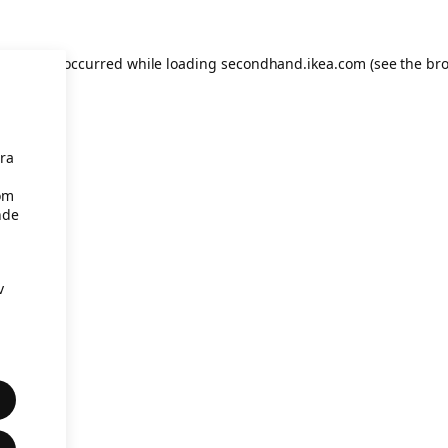
eption has occurred
while loading
secondhand.ikea.com
(see the br
åra
om
nde
v