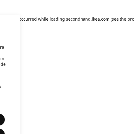
eption has occurred
while loading
secondhand.ikea.com
(see the br
åra
om
nde
v