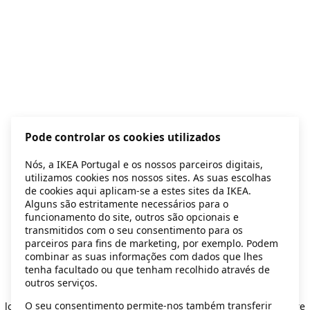
Pode controlar os cookies utilizados
Nós, a IKEA Portugal e os nossos parceiros digitais,
utilizamos cookies nos nossos sites. As suas escolhas
de cookies aqui aplicam-se a estes sites da IKEA.
Alguns são estritamente necessários para o
funcionamento do site, outros são opcionais e
transmitidos com o seu consentimento para os
parceiros para fins de marketing, por exemplo. Podem
combinar as suas informações com dados que lhes
tenha facultado ou que tenham recolhido através de
outros serviços.
Application error: a client-side exception has occurred
while
O seu consentimento permite-nos também transferir
loading
secondhand.ikea.com
(see the browser console for more