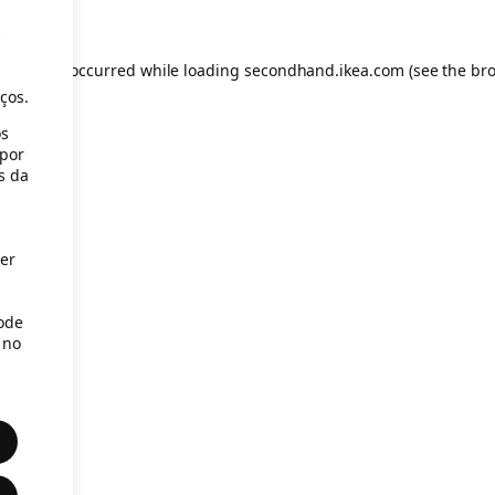
s
eption has occurred
while loading
secondhand.ikea.com
(see the br
ços.
os
(por
s da
er
Pode
 no