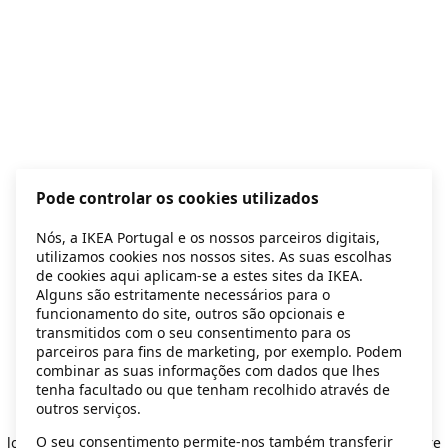
Pode controlar os cookies utilizados
Nós, a IKEA Portugal e os nossos parceiros digitais,
utilizamos cookies nos nossos sites. As suas escolhas
de cookies aqui aplicam-se a estes sites da IKEA.
Alguns são estritamente necessários para o
funcionamento do site, outros são opcionais e
transmitidos com o seu consentimento para os
parceiros para fins de marketing, por exemplo. Podem
combinar as suas informações com dados que lhes
tenha facultado ou que tenham recolhido através de
outros serviços.
Application error: a client-side exception has occurred
while
O seu consentimento permite-nos também transferir
loading
secondhand.ikea.com
(see the browser console for more