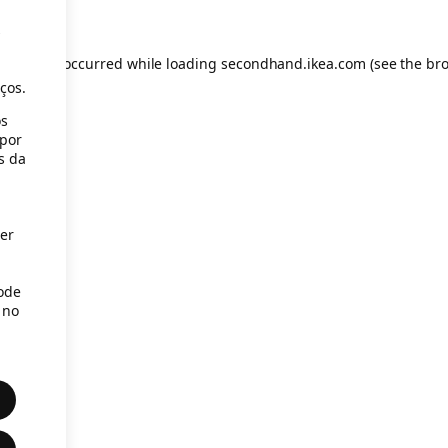
s
eption has occurred
while loading
secondhand.ikea.com
(see the br
ços.
os
(por
s da
er
Pode
 no