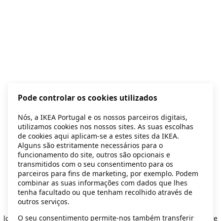
Pode controlar os cookies utilizados
Nós, a IKEA Portugal e os nossos parceiros digitais,
utilizamos cookies nos nossos sites. As suas escolhas
de cookies aqui aplicam-se a estes sites da IKEA.
Alguns são estritamente necessários para o
funcionamento do site, outros são opcionais e
transmitidos com o seu consentimento para os
parceiros para fins de marketing, por exemplo. Podem
combinar as suas informações com dados que lhes
tenha facultado ou que tenham recolhido através de
outros serviços.
Application error: a client-side exception has occurred
while
O seu consentimento permite-nos também transferir
loading
secondhand.ikea.com
(see the browser console for more