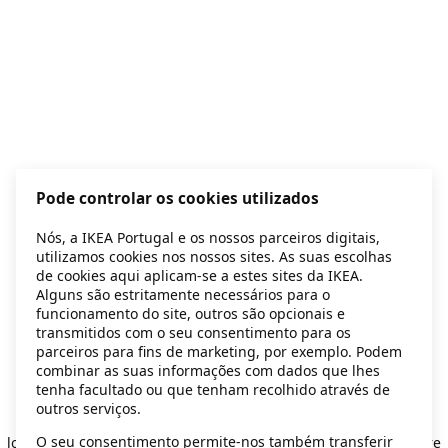
Pode controlar os cookies utilizados
Nós, a IKEA Portugal e os nossos parceiros digitais,
utilizamos cookies nos nossos sites. As suas escolhas
de cookies aqui aplicam-se a estes sites da IKEA.
Alguns são estritamente necessários para o
funcionamento do site, outros são opcionais e
transmitidos com o seu consentimento para os
parceiros para fins de marketing, por exemplo. Podem
combinar as suas informações com dados que lhes
tenha facultado ou que tenham recolhido através de
outros serviços.
Application error: a client-side exception has occurred
while
O seu consentimento permite-nos também transferir
loading
secondhand.ikea.com
(see the browser console for more