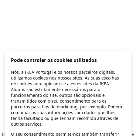
Pode controlar os cookies utilizados
Nós, a IKEA Portugal e os nossos parceiros digitais,
utilizamos cookies nos nossos sites. As suas escolhas
de cookies aqui aplicam-se a estes sites da IKEA.
Alguns são estritamente necessários para o
funcionamento do site, outros são opcionais e
transmitidos com o seu consentimento para os
parceiros para fins de marketing, por exemplo. Podem
combinar as suas informações com dados que lhes
tenha facultado ou que tenham recolhido através de
outros serviços.
Application error: a client-side exception has occurred
while
O seu consentimento permite-nos também transferir
loading
secondhand.ikea.com
(see the browser console for more