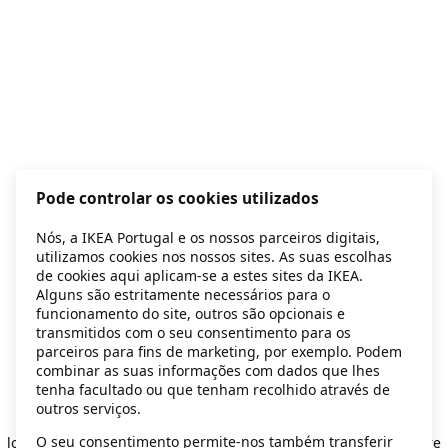
Pode controlar os cookies utilizados
Nós, a IKEA Portugal e os nossos parceiros digitais,
utilizamos cookies nos nossos sites. As suas escolhas
de cookies aqui aplicam-se a estes sites da IKEA.
Alguns são estritamente necessários para o
funcionamento do site, outros são opcionais e
transmitidos com o seu consentimento para os
parceiros para fins de marketing, por exemplo. Podem
combinar as suas informações com dados que lhes
tenha facultado ou que tenham recolhido através de
outros serviços.
Application error: a client-side exception has occurred
while
O seu consentimento permite-nos também transferir
loading
secondhand.ikea.com
(see the browser console for more