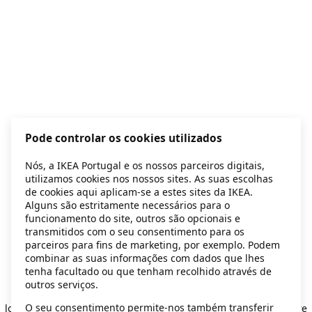
Pode controlar os cookies utilizados
Nós, a IKEA Portugal e os nossos parceiros digitais,
utilizamos cookies nos nossos sites. As suas escolhas
de cookies aqui aplicam-se a estes sites da IKEA.
Alguns são estritamente necessários para o
funcionamento do site, outros são opcionais e
transmitidos com o seu consentimento para os
parceiros para fins de marketing, por exemplo. Podem
combinar as suas informações com dados que lhes
tenha facultado ou que tenham recolhido através de
outros serviços.
Application error: a client-side exception has occurred
while
O seu consentimento permite-nos também transferir
loading
secondhand.ikea.com
(see the browser console for more