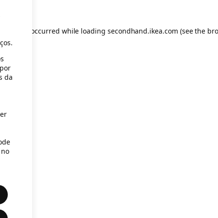
s
eption has occurred
while loading
secondhand.ikea.com
(see the br
ços.
os
(por
s da
er
Pode
 no