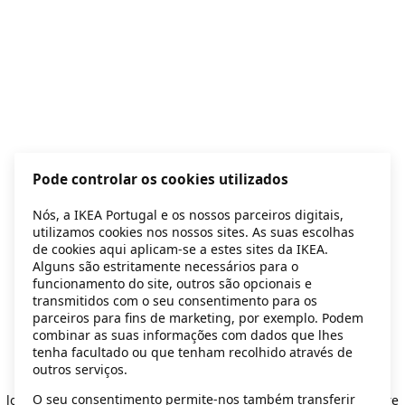
Pode controlar os cookies utilizados
Nós, a IKEA Portugal e os nossos parceiros digitais,
utilizamos cookies nos nossos sites. As suas escolhas
de cookies aqui aplicam-se a estes sites da IKEA.
Alguns são estritamente necessários para o
funcionamento do site, outros são opcionais e
transmitidos com o seu consentimento para os
parceiros para fins de marketing, por exemplo. Podem
combinar as suas informações com dados que lhes
tenha facultado ou que tenham recolhido através de
outros serviços.
Application error: a client-side exception has occurred
while
O seu consentimento permite-nos também transferir
loading
secondhand.ikea.com
(see the browser console for more