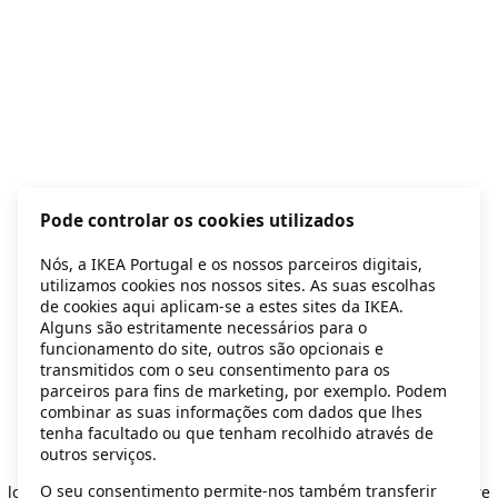
Pode controlar os cookies utilizados
Nós, a IKEA Portugal e os nossos parceiros digitais,
utilizamos cookies nos nossos sites. As suas escolhas
de cookies aqui aplicam-se a estes sites da IKEA.
Alguns são estritamente necessários para o
funcionamento do site, outros são opcionais e
transmitidos com o seu consentimento para os
parceiros para fins de marketing, por exemplo. Podem
combinar as suas informações com dados que lhes
tenha facultado ou que tenham recolhido através de
outros serviços.
Application error: a client-side exception has occurred
while
O seu consentimento permite-nos também transferir
loading
secondhand.ikea.com
(see the browser console for more