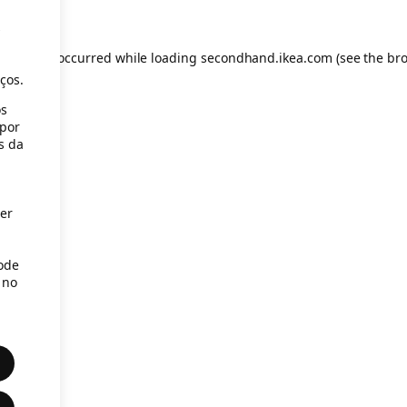
s
eption has occurred
while loading
secondhand.ikea.com
(see the br
ços.
os
(por
s da
er
Pode
 no