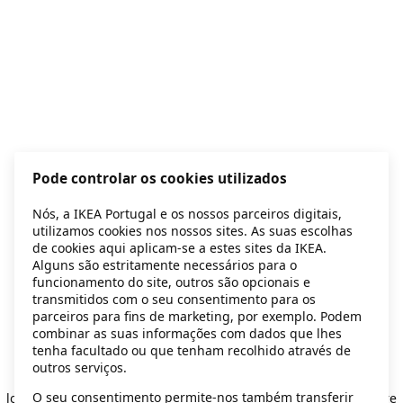
Pode controlar os cookies utilizados
Nós, a IKEA Portugal e os nossos parceiros digitais,
utilizamos cookies nos nossos sites. As suas escolhas
de cookies aqui aplicam-se a estes sites da IKEA.
Alguns são estritamente necessários para o
funcionamento do site, outros são opcionais e
transmitidos com o seu consentimento para os
parceiros para fins de marketing, por exemplo. Podem
combinar as suas informações com dados que lhes
tenha facultado ou que tenham recolhido através de
outros serviços.
Application error: a client-side exception has occurred
while
O seu consentimento permite-nos também transferir
loading
secondhand.ikea.com
(see the browser console for more