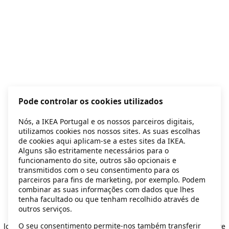
Pode controlar os cookies utilizados
Nós, a IKEA Portugal e os nossos parceiros digitais,
utilizamos cookies nos nossos sites. As suas escolhas
de cookies aqui aplicam-se a estes sites da IKEA.
Alguns são estritamente necessários para o
funcionamento do site, outros são opcionais e
transmitidos com o seu consentimento para os
parceiros para fins de marketing, por exemplo. Podem
combinar as suas informações com dados que lhes
tenha facultado ou que tenham recolhido através de
outros serviços.
Application error: a client-side exception has occurred
while
O seu consentimento permite-nos também transferir
loading
secondhand.ikea.com
(see the browser console for more