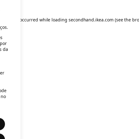
s
eption has occurred
while loading
secondhand.ikea.com
(see the br
ços.
os
(por
s da
er
Pode
 no