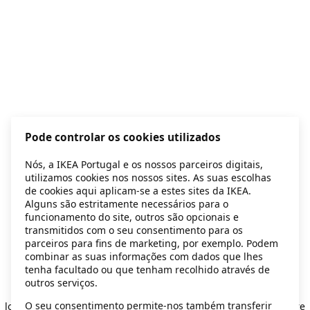
Pode controlar os cookies utilizados
Nós, a IKEA Portugal e os nossos parceiros digitais,
utilizamos cookies nos nossos sites. As suas escolhas
de cookies aqui aplicam-se a estes sites da IKEA.
Alguns são estritamente necessários para o
funcionamento do site, outros são opcionais e
transmitidos com o seu consentimento para os
parceiros para fins de marketing, por exemplo. Podem
combinar as suas informações com dados que lhes
tenha facultado ou que tenham recolhido através de
outros serviços.
Application error: a client-side exception has occurred
while
O seu consentimento permite-nos também transferir
loading
secondhand.ikea.com
(see the browser console for more