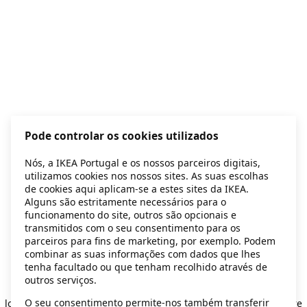
Pode controlar os cookies utilizados
Nós, a IKEA Portugal e os nossos parceiros digitais,
utilizamos cookies nos nossos sites. As suas escolhas
de cookies aqui aplicam-se a estes sites da IKEA.
Alguns são estritamente necessários para o
funcionamento do site, outros são opcionais e
transmitidos com o seu consentimento para os
parceiros para fins de marketing, por exemplo. Podem
combinar as suas informações com dados que lhes
tenha facultado ou que tenham recolhido através de
outros serviços.
Application error: a client-side exception has occurred
while
O seu consentimento permite-nos também transferir
loading
secondhand.ikea.com
(see the browser console for more