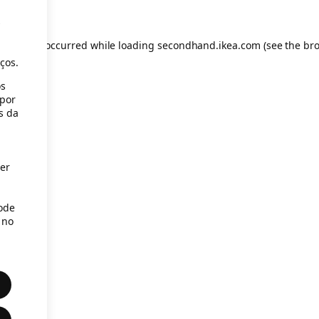
s
eption has occurred
while loading
secondhand.ikea.com
(see the br
ços.
os
(por
s da
er
Pode
 no