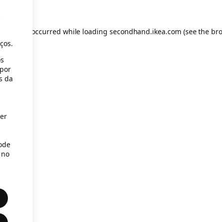
s
eption has occurred
while loading
secondhand.ikea.com
(see the br
ços.
os
(por
s da
er
Pode
 no