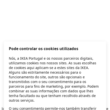
Pode controlar os cookies utilizados
Nós, a IKEA Portugal e os nossos parceiros digitais,
utilizamos cookies nos nossos sites. As suas escolhas
de cookies aqui aplicam-se a estes sites da IKEA.
Alguns são estritamente necessários para o
funcionamento do site, outros são opcionais e
transmitidos com o seu consentimento para os
parceiros para fins de marketing, por exemplo. Podem
combinar as suas informações com dados que lhes
tenha facultado ou que tenham recolhido através de
outros serviços.
Application error: a client-side exception has occurred
while
O seu consentimento permite-nos também transferir
loading
secondhand.ikea.com
(see the browser console for more