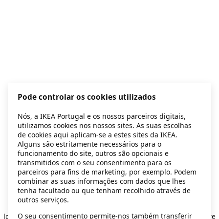
Pode controlar os cookies utilizados
Nós, a IKEA Portugal e os nossos parceiros digitais,
utilizamos cookies nos nossos sites. As suas escolhas
de cookies aqui aplicam-se a estes sites da IKEA.
Alguns são estritamente necessários para o
funcionamento do site, outros são opcionais e
transmitidos com o seu consentimento para os
parceiros para fins de marketing, por exemplo. Podem
combinar as suas informações com dados que lhes
tenha facultado ou que tenham recolhido através de
outros serviços.
Application error: a client-side exception has occurred
while
O seu consentimento permite-nos também transferir
loading
secondhand.ikea.com
(see the browser console for more