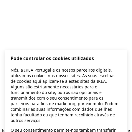
Pode controlar os cookies utilizados
Nós, a IKEA Portugal e os nossos parceiros digitais,
utilizamos cookies nos nossos sites. As suas escolhas
de cookies aqui aplicam-se a estes sites da IKEA.
Alguns são estritamente necessários para o
funcionamento do site, outros são opcionais e
transmitidos com o seu consentimento para os
parceiros para fins de marketing, por exemplo. Podem
combinar as suas informações com dados que lhes
tenha facultado ou que tenham recolhido através de
outros serviços.
Application error: a client-side exception has occurred
while
O seu consentimento permite-nos também transferir
loading
secondhand.ikea.com
(see the browser console for more