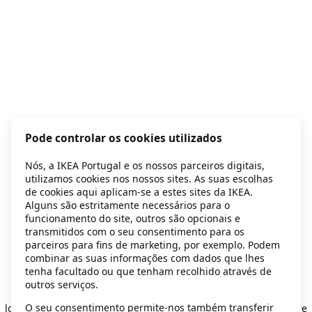
Pode controlar os cookies utilizados
Nós, a IKEA Portugal e os nossos parceiros digitais,
utilizamos cookies nos nossos sites. As suas escolhas
de cookies aqui aplicam-se a estes sites da IKEA.
Alguns são estritamente necessários para o
funcionamento do site, outros são opcionais e
transmitidos com o seu consentimento para os
parceiros para fins de marketing, por exemplo. Podem
combinar as suas informações com dados que lhes
tenha facultado ou que tenham recolhido através de
outros serviços.
Application error: a client-side exception has occurred
while
O seu consentimento permite-nos também transferir
loading
secondhand.ikea.com
(see the browser console for more