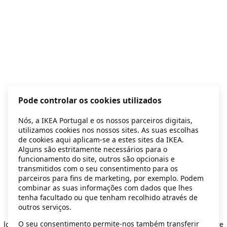
Pode controlar os cookies utilizados
Nós, a IKEA Portugal e os nossos parceiros digitais,
utilizamos cookies nos nossos sites. As suas escolhas
de cookies aqui aplicam-se a estes sites da IKEA.
Alguns são estritamente necessários para o
funcionamento do site, outros são opcionais e
transmitidos com o seu consentimento para os
parceiros para fins de marketing, por exemplo. Podem
combinar as suas informações com dados que lhes
tenha facultado ou que tenham recolhido através de
outros serviços.
Application error: a client-side exception has occurred
while
O seu consentimento permite-nos também transferir
loading
secondhand.ikea.com
(see the browser console for more